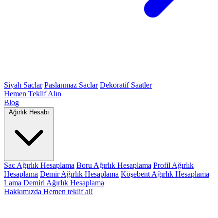
Siyah Saclar
Paslanmaz Saclar
Dekoratif Saatler
Hemen Teklif Alın
Blog
Ağırlık Hesabı
Sac Ağırlık Hesaplama
Boru Ağırlık Hesaplama
Profil Ağırlık
Hesaplama
Demir Ağırlık Hesaplama
Köşebent Ağırlık Hesaplama
Lama Demiri Ağırlık Hesaplama
Hakkımızda
Hemen teklif al!
Anasayfa
Demir Çelik Ürünlerimiz