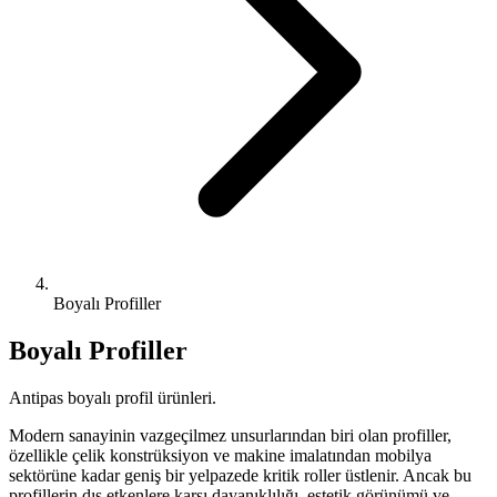
Hızlı Erişim
Elektrostatik Fırın Boya
Elektrostatik fırın boya, metal ve sac ürünler için hem estetik hem de
dayanıklı bir yüzey kaplama çözümüdür.
Çatı Bacası
Sacdan üretilen dayanıklı çatı bacası çözümleri.
Hızlı Erişim
Boyalı Profiller
Boyalı Profiller
Antipas boyalı profil ürünleri.
Modern sanayinin vazgeçilmez unsurlarından biri olan profiller,
özellikle çelik konstrüksiyon ve makine imalatından mobilya
sektörüne kadar geniş bir yelpazede kritik roller üstlenir. Ancak bu
profillerin dış etkenlere karşı dayanıklılığı, estetik görünümü ve