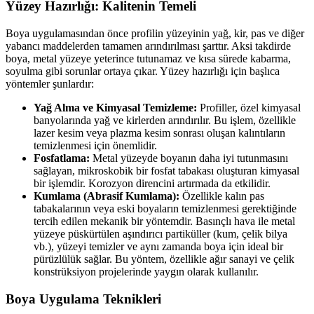
Yüzey Hazırlığı: Kalitenin Temeli
Boya uygulamasından önce profilin yüzeyinin yağ, kir, pas ve diğer
yabancı maddelerden tamamen arındırılması şarttır. Aksi takdirde
boya, metal yüzeye yeterince tutunamaz ve kısa sürede kabarma,
soyulma gibi sorunlar ortaya çıkar. Yüzey hazırlığı için başlıca
yöntemler şunlardır:
Yağ Alma ve Kimyasal Temizleme:
Profiller, özel kimyasal
banyolarında yağ ve kirlerden arındırılır. Bu işlem, özellikle
lazer kesim veya plazma kesim sonrası oluşan kalıntıların
temizlenmesi için önemlidir.
Fosfatlama:
Metal yüzeyde boyanın daha iyi tutunmasını
sağlayan, mikroskobik bir fosfat tabakası oluşturan kimyasal
bir işlemdir. Korozyon direncini artırmada da etkilidir.
Kumlama (Abrasif Kumlama):
Özellikle kalın pas
tabakalarının veya eski boyaların temizlenmesi gerektiğinde
tercih edilen mekanik bir yöntemdir. Basınçlı hava ile metal
yüzeye püskürtülen aşındırıcı partiküller (kum, çelik bilya
vb.), yüzeyi temizler ve aynı zamanda boya için ideal bir
pürüzlülük sağlar. Bu yöntem, özellikle ağır sanayi ve çelik
konstrüksiyon projelerinde yaygın olarak kullanılır.
Boya Uygulama Teknikleri