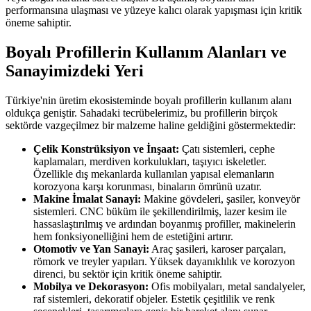
performansına ulaşması ve yüzeye kalıcı olarak yapışması için kritik
öneme sahiptir.
Boyalı Profillerin Kullanım Alanları ve
Sanayimizdeki Yeri
Türkiye'nin üretim ekosisteminde boyalı profillerin kullanım alanı
oldukça geniştir. Sahadaki tecrübelerimiz, bu profillerin birçok
sektörde vazgeçilmez bir malzeme haline geldiğini göstermektedir:
Çelik Konstrüksiyon ve İnşaat:
Çatı sistemleri, cephe
kaplamaları, merdiven korkulukları, taşıyıcı iskeletler.
Özellikle dış mekanlarda kullanılan yapısal elemanların
korozyona karşı korunması, binaların ömrünü uzatır.
Makine İmalat Sanayi:
Makine gövdeleri, şasiler, konveyör
sistemleri. CNC büküm ile şekillendirilmiş, lazer kesim ile
hassaslaştırılmış ve ardından boyanmış profiller, makinelerin
hem fonksiyonelliğini hem de estetiğini artırır.
Otomotiv ve Yan Sanayi:
Araç şasileri, karoser parçaları,
römork ve treyler yapıları. Yüksek dayanıklılık ve korozyon
direnci, bu sektör için kritik öneme sahiptir.
Mobilya ve Dekorasyon:
Ofis mobilyaları, metal sandalyeler,
raf sistemleri, dekoratif objeler. Estetik çeşitlilik ve renk