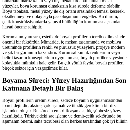
buharlara maruz kalan veya dış mekanlarda kullanılan metal
yüzeyler, boya koruması olmaksızın kısa sürede deforme olabilir.
Boya tabakası, metal yüzey ile dış ortam arasındaki teması keserek,
oksitlenmeyi ve dolayısıyla pas oluşumunu engeller. Bu durum,
çelik konstrüksiyonlarda yapısal bütünlüğün korunması açısından
hayati öneme sahiptir.
Korumanın yanı sıra, estetik de boyalı profillerin tercih edilmesinde
önemli bir faktördür. Mimaride, iç mekan tasarımında ve mobilya
üretiminde profillerin renkli ve pürüzsüz yüzeyleri, projeye modern
ve şık bir görünüm kazandırır. Kurumsal kimlik renklerinin veya
belirli tasarım konseptlerinin uygulanması, boyalı profiller sayesinde
kolaylıkla mümkün hale gelir. Bu çift yönlü fayda, boyalı profilleri
birçok sektör için vazgeçilmez kılar.
Boyama Süreci: Yüzey Hazırlığından Son
Katmana Detaylı Bir Bakış
Boyalı profillerin üretim süreci, sadece boyanın uygulanmasından
ibaret değildir; aksine, çok aşamalı ve titizlik gerektiren bir dizi
işlemden oluşur. Bu sürecin en kritik aşaması, hiç şüphesiz yüzey
hazırlığıdır. Türkiye'deki sac işleme ve demir-çelik sektöründe bu
aşamanın önemi, saha tecrübesi olan herkes tarafından çok iyi bilinir.