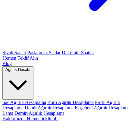
Siyah Saclar
Paslanmaz Saclar
Dekoratif Saatler
Hemen Teklif Alın
Blog
Ağırlık Hesabı
Sac Ağırlık Hesaplama
Boru Ağırlık Hesaplama
Profil Ağırlık
Hesaplama
Demir Ağırlık Hesaplama
Köşebent Ağırlık Hesaplama
Lama Demiri Ağırlık Hesaplama
Hakkımızda
Hemen teklif al!
Anasayfa
Demir Çelik Ürünlerimiz