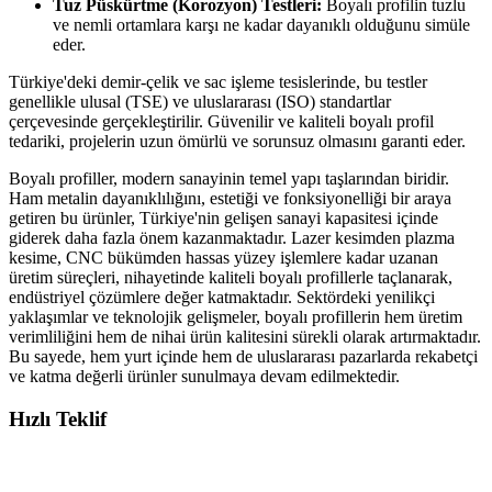
Tuz Püskürtme (Korozyon) Testleri:
Boyalı profilin tuzlu
ve nemli ortamlara karşı ne kadar dayanıklı olduğunu simüle
eder.
Türkiye'deki demir-çelik ve sac işleme tesislerinde, bu testler
genellikle ulusal (TSE) ve uluslararası (ISO) standartlar
çerçevesinde gerçekleştirilir. Güvenilir ve kaliteli boyalı profil
tedariki, projelerin uzun ömürlü ve sorunsuz olmasını garanti eder.
Boyalı profiller, modern sanayinin temel yapı taşlarından biridir.
Ham metalin dayanıklılığını, estetiği ve fonksiyonelliği bir araya
getiren bu ürünler, Türkiye'nin gelişen sanayi kapasitesi içinde
giderek daha fazla önem kazanmaktadır. Lazer kesimden plazma
kesime, CNC bükümden hassas yüzey işlemlere kadar uzanan
üretim süreçleri, nihayetinde kaliteli boyalı profillerle taçlanarak,
endüstriyel çözümlere değer katmaktadır. Sektördeki yenilikçi
yaklaşımlar ve teknolojik gelişmeler, boyalı profillerin hem üretim
verimliliğini hem de nihai ürün kalitesini sürekli olarak artırmaktadır.
Bu sayede, hem yurt içinde hem de uluslararası pazarlarda rekabetçi
ve katma değerli ürünler sunulmaya devam edilmektedir.
Hızlı Teklif