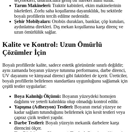
seçenekleri, tasarımcılara geniş bir hareket alanı sunar.
Tarım Makineleri:
Traktör kabinleri, ekim makinelerinin
iskeletleri. Zorlu saha koşullarına dayanıklılık, bu sektörde
boyalı profillerin tercih edilme nedenidir.
Şehir Mobilyaları:
Otobüs durakları, banklar, çöp kutuları,
aydınlatma direkleri. Dış mekan koşullarına karşı direnç ve
uzun ömürlülük sağlar.
Kalite ve Kontrol: Uzun Ömürlü
Çözümler İçin
Boyalı profillerde kalite, sadece estetik görünümle sınırlı değildir;
aynı zamanda boyanın yüzeye tutunma performansı, darbe direnci,
UV dayanımı ve kimyasal direnci gibi faktörleri de içerir. Üreticiler,
boyalı profillerin belirlenen standartlara uygunluğunu sağlamak için
çeşitli testler uygularlar:
Boya Kalınlığı Ölçümü:
Boyanın yüzeydeki homojen
dağılımı ve yeterli kalınlıkta olup olmadığı kontrol edilir.
Yapışma (Adhezyon) Testleri:
Boyanın metal yüzeye ne
kadar sağlam tutunduğunu belirlemek için kesit testleri veya
çapraz çizik testleri yapılır.
Darbe Testleri:
Boyalı yüzeyin mekanik darbelere karşı
direncini ölçer.