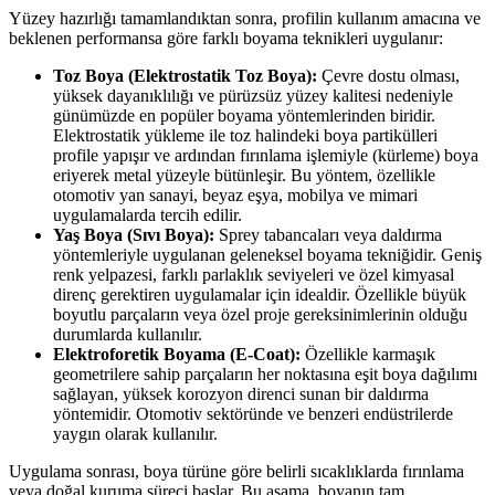
Yüzey hazırlığı tamamlandıktan sonra, profilin kullanım amacına ve
beklenen performansa göre farklı boyama teknikleri uygulanır:
Toz Boya (Elektrostatik Toz Boya):
Çevre dostu olması,
yüksek dayanıklılığı ve pürüzsüz yüzey kalitesi nedeniyle
günümüzde en popüler boyama yöntemlerinden biridir.
Elektrostatik yükleme ile toz halindeki boya partikülleri
profile yapışır ve ardından fırınlama işlemiyle (kürleme) boya
eriyerek metal yüzeyle bütünleşir. Bu yöntem, özellikle
otomotiv yan sanayi, beyaz eşya, mobilya ve mimari
uygulamalarda tercih edilir.
Yaş Boya (Sıvı Boya):
Sprey tabancaları veya daldırma
yöntemleriyle uygulanan geleneksel boyama tekniğidir. Geniş
renk yelpazesi, farklı parlaklık seviyeleri ve özel kimyasal
direnç gerektiren uygulamalar için idealdir. Özellikle büyük
boyutlu parçaların veya özel proje gereksinimlerinin olduğu
durumlarda kullanılır.
Elektroforetik Boyama (E-Coat):
Özellikle karmaşık
geometrilere sahip parçaların her noktasına eşit boya dağılımı
sağlayan, yüksek korozyon direnci sunan bir daldırma
yöntemidir. Otomotiv sektöründe ve benzeri endüstrilerde
yaygın olarak kullanılır.
Uygulama sonrası, boya türüne göre belirli sıcaklıklarda fırınlama
veya doğal kuruma süreci başlar. Bu aşama, boyanın tam