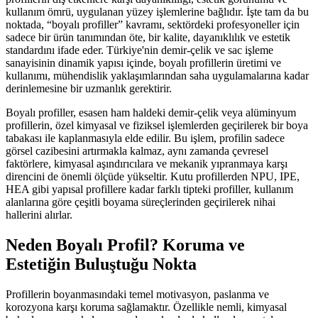
kullanım ömrü, uygulanan yüzey işlemlerine bağlıdır. İşte tam da bu
Ağırlık Hesaplama
Siyah Saclar
Paslanmaz Saclar
HRP Saclar
noktada, “boyalı profiller” kavramı, sektördeki profesyoneller için
sadece bir ürün tanımından öte, bir kalite, dayanıklılık ve estetik
standardını ifade eder. Türkiye'nin demir-çelik ve sac işleme
sanayisinin dinamik yapısı içinde, boyalı profillerin üretimi ve
kullanımı, mühendislik yaklaşımlarından saha uygulamalarına kadar
derinlemesine bir uzmanlık gerektirir.
Boyalı profiller, esasen ham haldeki demir-çelik veya alüminyum
profillerin, özel kimyasal ve fiziksel işlemlerden geçirilerek bir boya
Hakkımızda
İletişim
tabakası ile kaplanmasıyla elde edilir. Bu işlem, profilin sadece
görsel cazibesini artırmakla kalmaz, aynı zamanda çevresel
faktörlere, kimyasal aşındırıcılara ve mekanik yıpranmaya karşı
direncini de önemli ölçüde yükseltir. Kutu profillerden NPU, IPE,
HEA gibi yapısal profillere kadar farklı tipteki profiller, kullanım
alanlarına göre çeşitli boyama süreçlerinden geçirilerek nihai
hallerini alırlar.
Neden Boyalı Profil? Koruma ve
Estetiğin Buluştuğu Nokta
Profillerin boyanmasındaki temel motivasyon, paslanma ve
korozyona karşı koruma sağlamaktır. Özellikle nemli, kimyasal